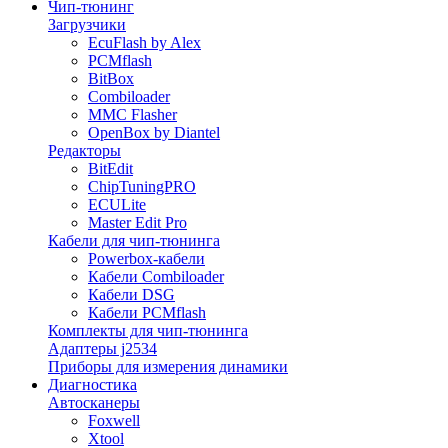
Чип-тюнинг
Загрузчики
EcuFlash by Alex
PCMflash
BitBox
Combiloader
MMC Flasher
OpenBox by Diantel
Редакторы
BitEdit
ChipTuningPRO
ECULite
Master Edit Pro
Кабели для чип-тюнинга
Powerbox-кабели
Кабели Combiloader
Кабели DSG
Кабели PCMflash
Комплекты для чип-тюнинга
Адаптеры j2534
Приборы для измерения динамики
Диагностика
Автосканеры
Foxwell
Xtool