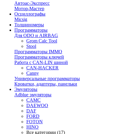
Автоас-Экспресс
Мотор-Мастер
Осциллографы
Micsig
Толщиномеры
Программаторы
Для ODO и AIRBAG
Grom Calc Tool
Stool
Программаторы IMMO
Программаторы ключей
Работа с CAN-LIN шиной
CAN-HACKER
Canny
Универсальные программаторы
Кроватки, адаптеры, панельки
Эмуляторы
Adblue эмуляторы
CAMC
DAEWOO
DAF
FORD
FOTON
HINO
Все категории (17)