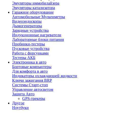
Эмуляторы иммобилайзера
Эмуляторы катализатора
Гаражное оборудование
Автомобильные Мультиметры
Видеоэндоскопы
Дымогенераторы
Зарядные устройства
Индукционные нагреватели
Лабораторные блоки питания
Пробники-тестеры
Пусковые устройства
Работа с форсунками
Тестеры АКБ
Электроника в авто
Бортовые компьютеры
Для комфорта в авто
Индикаторы охлаждающей жидкости
Ключи зажигания BRP
Системы Старт-стоп
Управление автосветом
Защита Авто
GPS-трекеры
Другое
Ноутбуки