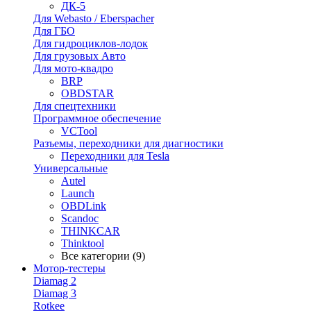
ДК-5
Для Webasto / Eberspacher
Для ГБО
Для гидроциклов-лодок
Для грузовых Авто
Для мото-квадро
BRP
OBDSTAR
Для спецтехники
Программное обеспечение
VCTool
Разъемы, переходники для диагностики
Переходники для Tesla
Универсальные
Autel
Launch
OBDLink
Scandoc
THINKCAR
Thinktool
Все категории (9)
Мотор-тестеры
Diamag 2
Diamag 3
Rotkee