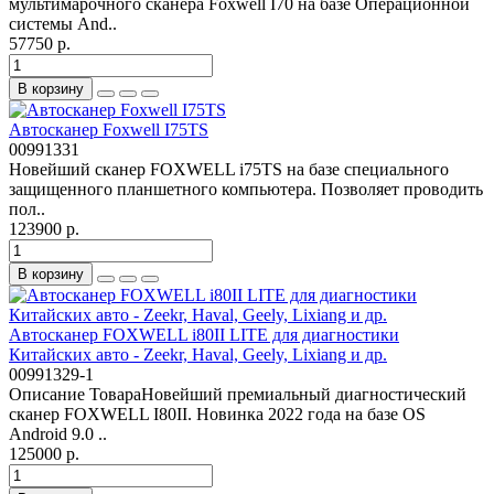
мультимарочного сканера Foxwell I70 на базе Операционной
системы And..
57750 р.
В корзину
Автосканер Foxwell I75TS
00991331
Новейший сканер FOXWELL i75TS на базе специального
защищенного планшетного компьютера. Позволяет проводить
пол..
123900 р.
В корзину
Автосканер FOXWELL i80II LITE для диагностики
Китайских авто - Zeekr, Haval, Geely, Lixiang и др.
00991329-1
Описание ТовараНовейший премиальный диагностический
сканер FOXWELL I80II. Новинка 2022 года на базе OS
Android 9.0 ..
125000 р.