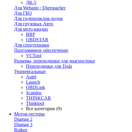
ДК-5
Для Webasto / Eberspacher
Для ГБО
Для гидроциклов-лодок
Для грузовых Авто
Для мото-квадро
BRP
OBDSTAR
Для спецтехники
Программное обеспечение
VCTool
Разъемы, переходники для диагностики
Переходники для Tesla
Универсальные
Autel
Launch
OBDLink
Scandoc
THINKCAR
Thinktool
Все категории (9)
Мотор-тестеры
Diamag 2
Diamag 3
Rotkee