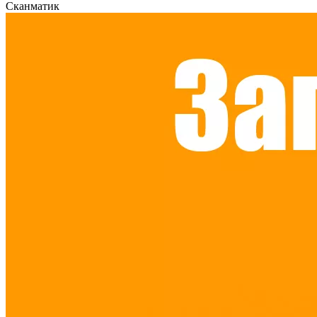
Сканматик