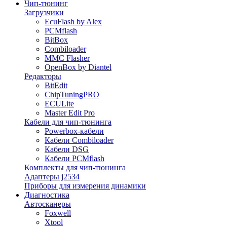
Чип-тюнинг
Загрузчики
EcuFlash by Alex
PCMflash
BitBox
Combiloader
MMC Flasher
OpenBox by Diantel
Редакторы
BitEdit
ChipTuningPRO
ECULite
Master Edit Pro
Кабели для чип-тюнинга
Powerbox-кабели
Кабели Combiloader
Кабели DSG
Кабели PCMflash
Комплекты для чип-тюнинга
Адаптеры j2534
Приборы для измерения динамики
Диагностика
Автосканеры
Foxwell
Xtool