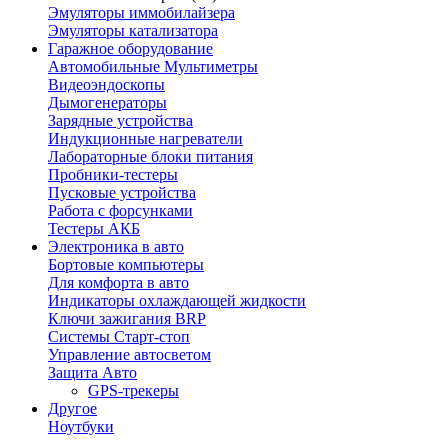
Эмуляторы иммобилайзера
Эмуляторы катализатора
Гаражное оборудование
Автомобильные Мультиметры
Видеоэндоскопы
Дымогенераторы
Зарядные устройства
Индукционные нагреватели
Лабораторные блоки питания
Пробники-тестеры
Пусковые устройства
Работа с форсунками
Тестеры АКБ
Электроника в авто
Бортовые компьютеры
Для комфорта в авто
Индикаторы охлаждающей жидкости
Ключи зажигания BRP
Системы Старт-стоп
Управление автосветом
Защита Авто
GPS-трекеры
Другое
Ноутбуки