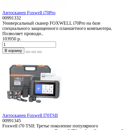
Автосканер Foxwell i70Pro
00991332
Универсальный сканер FOXWELL i70Pro на базе
специального защищенного планшетного компьютера.
Позволяет проводи..
103950 р.
В корзину
Автосканер Foxwell I70TSII
00991345
Foxwell i70 TSII: Третье поколение популярного