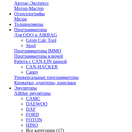
Автоас-Экспресс
Мотор-Мастер
Осциллографы
Micsig
Толщиномеры
Программаторы
Для ODO и AIRBAG
Grom Calc Tool
Stool
Программаторы IMMO
Программаторы ключей
Работа с CAN-LIN шиной
CAN-HACKER
Canny
Универсальные программаторы
Кроватки, адаптеры, панельки
Эмуляторы
Adblue эмуляторы
CAMC
DAEWOO
DAF
FORD
FOTON
HINO
Все категории (17)