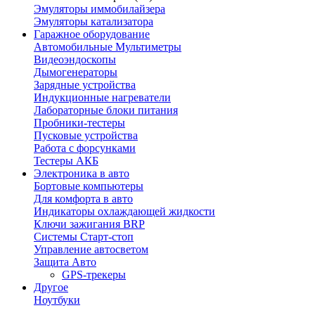
Эмуляторы иммобилайзера
Эмуляторы катализатора
Гаражное оборудование
Автомобильные Мультиметры
Видеоэндоскопы
Дымогенераторы
Зарядные устройства
Индукционные нагреватели
Лабораторные блоки питания
Пробники-тестеры
Пусковые устройства
Работа с форсунками
Тестеры АКБ
Электроника в авто
Бортовые компьютеры
Для комфорта в авто
Индикаторы охлаждающей жидкости
Ключи зажигания BRP
Системы Старт-стоп
Управление автосветом
Защита Авто
GPS-трекеры
Другое
Ноутбуки