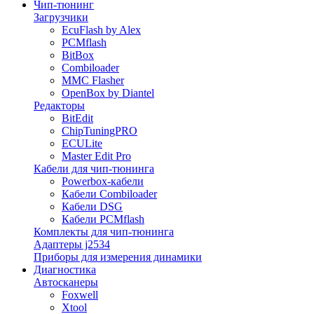
Чип-тюнинг
Загрузчики
EcuFlash by Alex
PCMflash
BitBox
Combiloader
MMC Flasher
OpenBox by Diantel
Редакторы
BitEdit
ChipTuningPRO
ECULite
Master Edit Pro
Кабели для чип-тюнинга
Powerbox-кабели
Кабели Combiloader
Кабели DSG
Кабели PCMflash
Комплекты для чип-тюнинга
Адаптеры j2534
Приборы для измерения динамики
Диагностика
Автосканеры
Foxwell
Xtool