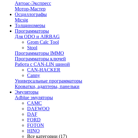
Автоас-Экспресс
Мотор-Мастер
Осциллографы
Micsig
Толщиномеры
Программаторы
Для ODO и AIRBAG
Grom Calc Tool
Stool
Программаторы IMMO
Программаторы ключей
Работа с CAN-LIN шиной
CAN-HACKER
Canny
Универсальные программаторы
Кроватки, адаптеры, панельки
Эмуляторы
Adblue эмуляторы
CAMC
DAEWOO
DAF
FORD
FOTON
HINO
Все категории (17)