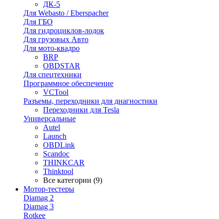
ДК-5
Для Webasto / Eberspacher
Для ГБО
Для гидроциклов-лодок
Для грузовых Авто
Для мото-квадро
BRP
OBDSTAR
Для спецтехники
Программное обеспечение
VCTool
Разъемы, переходники для диагностики
Переходники для Tesla
Универсальные
Autel
Launch
OBDLink
Scandoc
THINKCAR
Thinktool
Все категории (9)
Мотор-тестеры
Diamag 2
Diamag 3
Rotkee