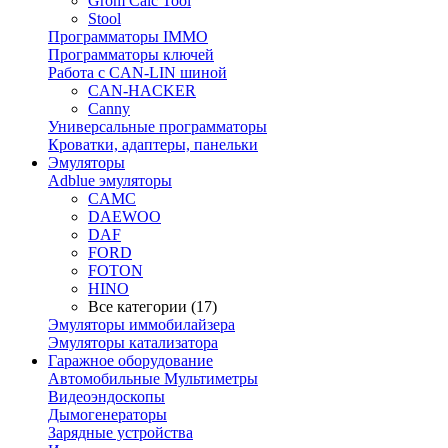
Grom Calc Tool
Stool
Программаторы IMMO
Программаторы ключей
Работа с CAN-LIN шиной
CAN-HACKER
Canny
Универсальные программаторы
Кроватки, адаптеры, панельки
Эмуляторы
Adblue эмуляторы
CAMC
DAEWOO
DAF
FORD
FOTON
HINO
Все категории (17)
Эмуляторы иммобилайзера
Эмуляторы катализатора
Гаражное оборудование
Автомобильные Мультиметры
Видеоэндоскопы
Дымогенераторы
Зарядные устройства