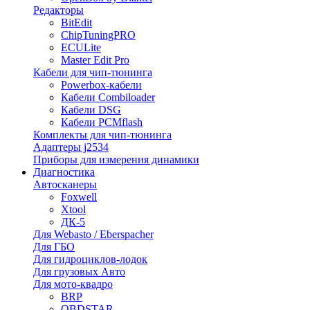
Редакторы
BitEdit
ChipTuningPRO
ECULite
Master Edit Pro
Кабели для чип-тюнинга
Powerbox-кабели
Кабели Combiloader
Кабели DSG
Кабели PCMflash
Комплекты для чип-тюнинга
Адаптеры j2534
Приборы для измерения динамики
Диагностика
Автосканеры
Foxwell
Xtool
ДК-5
Для Webasto / Eberspacher
Для ГБО
Для гидроциклов-лодок
Для грузовых Авто
Для мото-квадро
BRP
OBDSTAR