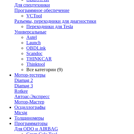
Для спецтехники
Программное обеспечение
VCTool
Разъемы, переходники для диагностики
Переходники для Tesla
Универсальные
Autel
Launch
OBDLink
Scandoc
THINKCAR
Thinktool
Все категории (9)
Мотор-тестеры
Diamag 2
Diamag 3
Rotkee
Автоас-Экспресс
Мотор-Мастер
Осциллографы
Micsig
Толщиномеры
Программаторы
Для ODO и AIRBAG