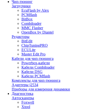
Чип-тюнинг
Загрузчики
EcuFlash by Alex
PCMflash
BitBox
Combiloader
MMC Flasher
OpenBox by Diantel
Редакторы
BitEdit
ChipTuningPRO
ECULite
Master Edit Pro
Кабели для чип-тюнинга
Powerbox-кабели
Кабели Combiloader
Кабели DSG
Кабели PCMflash
Комплекты для чип-тюнинга
Адаптеры j2534
Приборы для измерения динамики
Диагностика
Автосканеры
Foxwell
Xtool