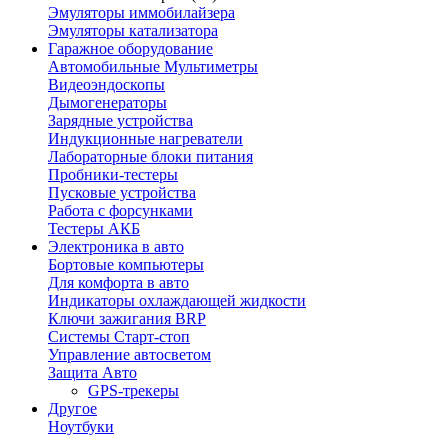
Эмуляторы иммобилайзера
Эмуляторы катализатора
Гаражное оборудование
Автомобильные Мультиметры
Видеоэндоскопы
Дымогенераторы
Зарядные устройства
Индукционные нагреватели
Лабораторные блоки питания
Пробники-тестеры
Пусковые устройства
Работа с форсунками
Тестеры АКБ
Электроника в авто
Бортовые компьютеры
Для комфорта в авто
Индикаторы охлаждающей жидкости
Ключи зажигания BRP
Системы Старт-стоп
Управление автосветом
Защита Авто
GPS-трекеры
Другое
Ноутбуки