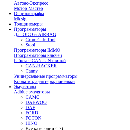
Автоас-Экспресс
Мотор-Мастер
Осциллографы
Micsig
Толщиномеры
Программаторы
Для ODO и AIRBAG
Grom Calc Tool
Stool
Программаторы IMMO
Программаторы ключей
Работа с CAN-LIN шиной
CAN-HACKER
Canny
Универсальные программаторы
Кроватки, адаптеры, панельки
Эмуляторы
Adblue эмуляторы
CAMC
DAEWOO
DAF
FORD
FOTON
HINO
Все категории (17)