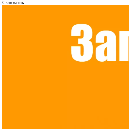
Сканматик