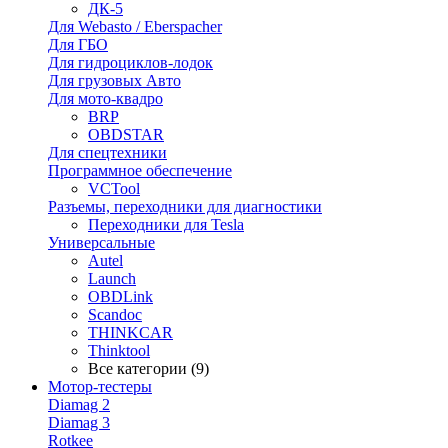
ДК-5
Для Webasto / Eberspacher
Для ГБО
Для гидроциклов-лодок
Для грузовых Авто
Для мото-квадро
BRP
OBDSTAR
Для спецтехники
Программное обеспечение
VCTool
Разъемы, переходники для диагностики
Переходники для Tesla
Универсальные
Autel
Launch
OBDLink
Scandoc
THINKCAR
Thinktool
Все категории (9)
Мотор-тестеры
Diamag 2
Diamag 3
Rotkee