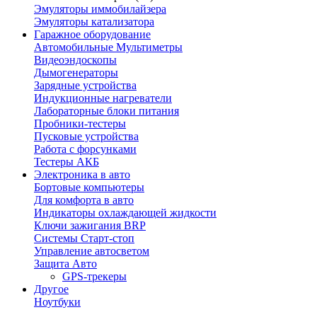
Эмуляторы иммобилайзера
Эмуляторы катализатора
Гаражное оборудование
Автомобильные Мультиметры
Видеоэндоскопы
Дымогенераторы
Зарядные устройства
Индукционные нагреватели
Лабораторные блоки питания
Пробники-тестеры
Пусковые устройства
Работа с форсунками
Тестеры АКБ
Электроника в авто
Бортовые компьютеры
Для комфорта в авто
Индикаторы охлаждающей жидкости
Ключи зажигания BRP
Системы Старт-стоп
Управление автосветом
Защита Авто
GPS-трекеры
Другое
Ноутбуки