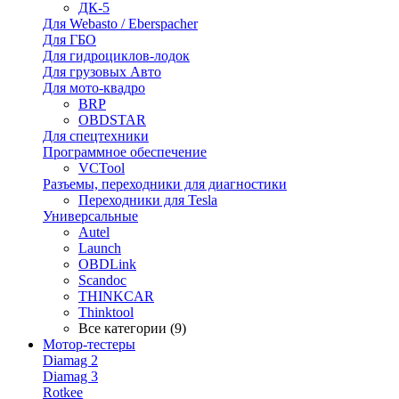
ДК-5
Для Webasto / Eberspacher
Для ГБО
Для гидроциклов-лодок
Для грузовых Авто
Для мото-квадро
BRP
OBDSTAR
Для спецтехники
Программное обеспечение
VCTool
Разъемы, переходники для диагностики
Переходники для Tesla
Универсальные
Autel
Launch
OBDLink
Scandoc
THINKCAR
Thinktool
Все категории (9)
Мотор-тестеры
Diamag 2
Diamag 3
Rotkee